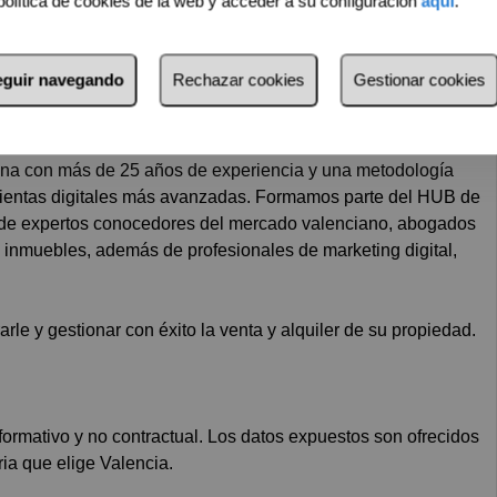
política de cookies de la web y acceder a su configuración
aquí
.
s. Contáctenos y le ayudaremos a encontrar la propiedad que
r o alquilar su casa, contáctenos sin compromiso y le
seguir navegando
Rechazar cookies
Gestionar cookies
asesorarle sobre la mejor forma de lograr con éxito sus
na con más de 25 años de experiencia y una metodología
ramientas digitales más avanzadas. Formamos parte del HUB de
o de expertos conocedores del mercado valenciano, abogados
 inmuebles, además de profesionales de marketing digital,
le y gestionar con éxito la venta y alquiler de su propiedad.
nformativo y no contractual. Los datos expuestos son ofrecidos
ria que elige Valencia.