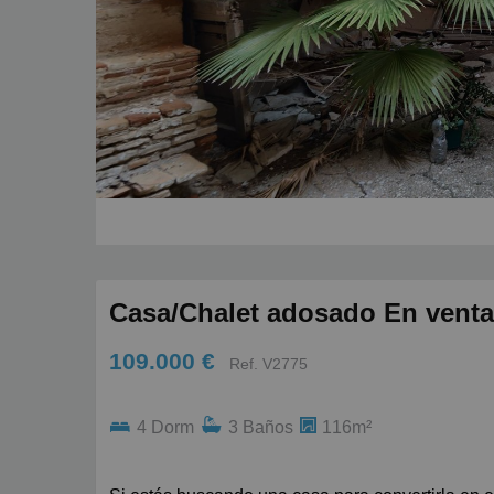
Casa/Chalet adosado En venta 
109.000 €
Ref. V2775
4 Dorm
3 Baños
116m²