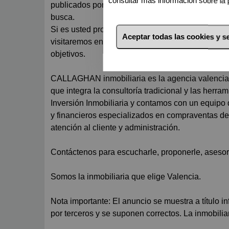
consultar más información sobre la 
publicados por expreso deseo de sus propietario
busca.
Si es usted propietari@ y está pensando en vende
Aceptar todas las cookies y 
visitaremos en menos de 24 horas para tasarla y 
objetivos.
CALLAGHAN inmobiliaria es la agencia valencia
que integra la consultoría tradicional y las her
Inversión Inmobiliaria y contamos con un equip
y financieros especializados en compraventas de
atención al cliente y administración.
Contáctenos para escucharle, proponerle, asesorar
Somos la inmobiliaria que elige Valencia.
Nota importante: El anuncio se muestra a título i
por terceros y se suponen correctos. La inmobilia