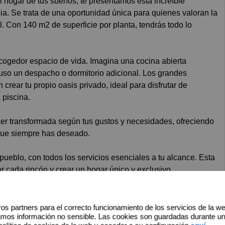
ia. Se trata de una oportunidad única para quienes valoran la
l. Con 140 m2 de superficie por planta, tendrás todo lo
acogedor espacio de vida. Imagina una cocina abierta
luso un despacho o dormitorio adicional. Los grandes
án crear tu propio oasis privado, ideal para disfrutar de
 piscina.
 ser transformada según tus gustos y necesidades, ofreciendo
 que siempre has deseado.
pueblo, con todos los servicios esenciales a tu alcance. Esta
r cada rincón y crear un hogar único y exclusivo.
osotros para más información y para concertar una visita.
os partners para el correcto funcionamiento de los servicios de la w
amos información no sensible. Las cookies son guardadas durante u
amplia cartera de viviendas y todo tipo de inmuebles no