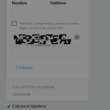
Nombre
Teléfono
He leído, comprendo y acepto el aviso
legal y política de privacidad
captcha tools
Contactar
CALLAGHAN inmobiliaria
691600700
Calcula tu hipoteca