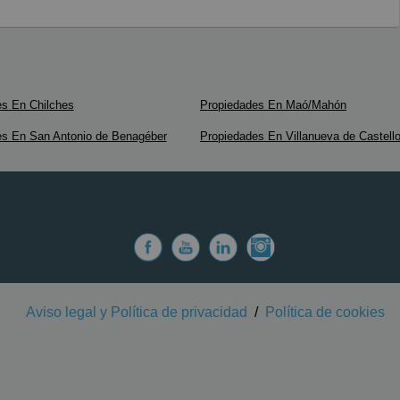
s En Chilches
Propiedades En Maó/Mahón
es En San Antonio de Benagéber
Propiedades En Villanueva de Castell
Aviso legal y Política de privacidad
/
Política de cookies