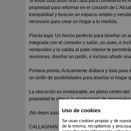
Si estás buscando una casa para convertirla en el hogar de tus sueños, te presentamos esta increíble
propiedad para reformar en el corazón de L'Alcud
tranquilidad y buscan un espacio amplio y versáti
necesario para crear un hogar a tu medida.
Planta baja: Un lienzo perfecto para diseñar un 
integrada con el comedor y salón, un aseo, e inc
ventanales y la salida al patio interior te permitir
reuniones, diseñar un jardín, o incluso añadir una
Primera planta: Actualmente diáfana y lista para
un sinfín de posibilidades para diseñar el hogar
La ubicación es inmejorable, en pleno centro del 
propiedad te ofrece la oportunidad de personaliza
Uso de cookies
¡No dejes pasar esta oportunidad! Contacta con n
Se usan cookies propias y de nuestr
de la misma, recopilamos y proces
CALLAGHAN inmobiliaria cuenta también con una 