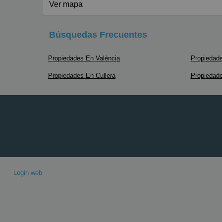
Ver mapa
Búsquedas Frecuentes
Propiedades En València
Propiedade
Propiedades En Cullera
Propiedad
Login web