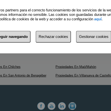
os partners para el correcto funcionamiento de los servicios de la w
amos información no sensible. Las cookies son guardadas durante u
política de cookies de la web y acceder a su configuración
aquí
.
seguir navegando
Rechazar cookies
Gestionar cookies
s En Chilches
Propiedades En Maó/Mahón
es En San Antonio de Benagéber
Propiedades En Villanueva de Castell