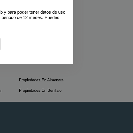
eb y para poder tener datos de uso
n periodo de 12 meses. Puedes
Propiedades En Almenara
on
Propiedades En Benifaio