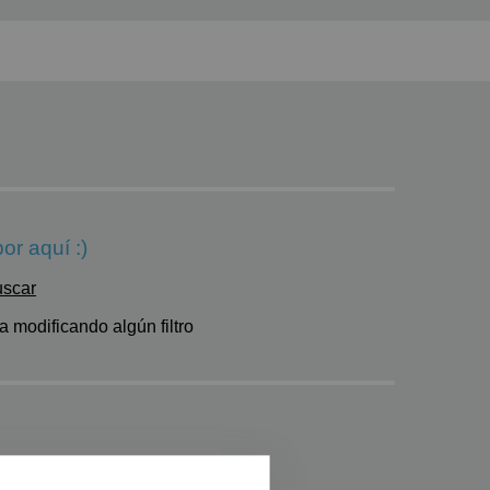
or aquí :)
uscar
 modificando algún filtro