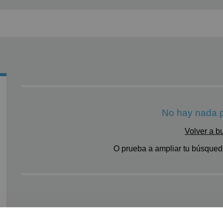
No hay nada p
Volver a b
O prueba a ampliar tu búsqueda